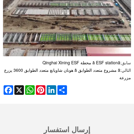
سابق:
ã ESF stationã محطة Qinghai Xining ESF
التالي:
ã مشروع متعدد الطوابق ã هونان شاويانغ متعدد الطوابق 3600 يزرع
مزرعة
cebook
WhatsApp
X
Pinterest
LinkedIn
Share
إرسال استفسار