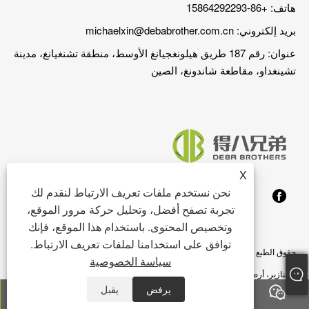
هاتف: +86-15864292293
بريد إلكتروني:
michaelxin@debabrother.com.cn
عنوان: رقم 187 طريق هيلونغجيانغ الأوسط، منطقة تشنغيانغ، مدينة
تشينغداو، مقاطعة شاندونغ، الصين
X
نحن نستخدم ملفات تعريف الارتباط لنقدم لك
تجربة تصفح أفضل، وتحليل حركة مرور الموقع،
وتخصيص المحتوى. باستخدام هذا الموقع، فإنك
توافق على استخدامنا لملفات تعريف الارتباط.
حقوق الطبع والنشر © 2023 تشينغداو DEBA Brother Machinery Co.,Ltd. - كشك
سياسة الخصوصية
الخنازير، أرضية الخنازير، وحدة تغذية الخنازير - جميع الحقوق محفوظة
يرفض
يقبل
Links
Sitemap
RSS
XML
سياسة الخصوصية