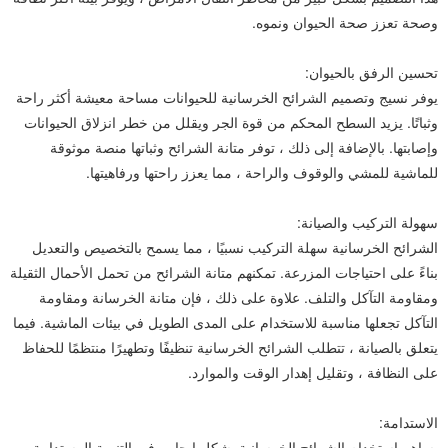
وصحة تعزز صحة الحيوان ونموه.
تحسين الرفق بالحيوان:
يوفر نسيج وتصميم الشرائح الخرسانية للحيوانات مساحة معيشة أكثر راحة
وثباتًا. يزيد السطح المحكم من قوة الجر ويقلل من خطر انزلاق الحيوانات
وإصابتها. بالإضافة إلى ذلك ، توفر متانة الشرائح وثباتها منصة موثوقة
للماشية للمشي والوقوف والراحة ، مما يعزز راحتها ورفاهيتها.
سهولة التركيب والصيانة:
الشرائح الخرسانية سهلة التركيب نسبيًا ، مما يسمح بالتخصيص والتعديل
بناءً على احتياجات المزرعة. تمكنهم متانة الشرائح من تحمل الأحمال الثقيلة
ومقاومة التآكل والتلف. علاوة على ذلك ، فإن متانة الخرسانة ومقاومة
التآكل تجعلها مناسبة للاستخدام على المدى الطويل في بيئات الماشية. فيما
يتعلق بالصيانة ، تتطلب الشرائح الخرسانية تنظيفًا وتطهيرًا منتظمًا للحفاظ
على النظافة ، وتقليل إهدار الوقت والموارد.
الاستدامة:
يساهم استخدام الشرائح الخرسانية بشكل إيجابي في التنمية المستدامة