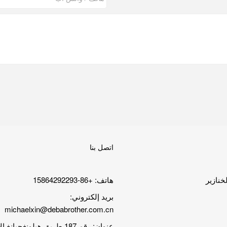
اتصل بنا
خنازير
هاتف: +86-15864292293
بريد إلكتروني:
michaelxin@debabrother.com.cn
عنوان: رقم 187 طريق هيلونغجيان