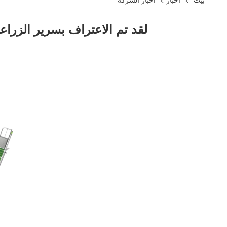
لقد تم الاعتراف بسرير الزراعة المفتوح DEBA Brothers في جميع أنحاء العا