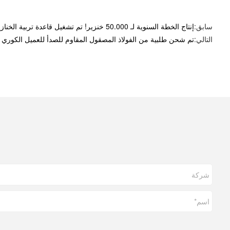
سابق:
إنتاج الخطة السنوية لـ 50.000 خنزير! تم تشغيل قاعدة تربية الخنازير السوداء بالتعاون بين الحكومة والمؤسسات رسميًا.
التالي:
تم شحن طلبية من الفولاذ المصقول المقاوم للصدأ للعميل الكوري بواسطة Debabrother قبل 