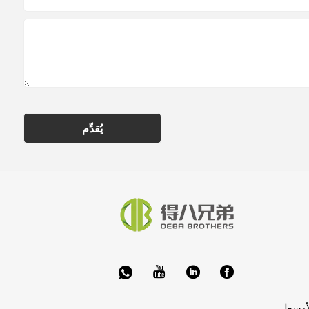
يُقدِّم
غ الأوسط،