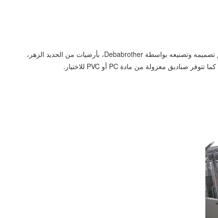
إن صناديق تربية #Sow التي تركز على الرعاية الإنسانية معروفة جيدًا من قبل العملاء من بلدان متعددة. يمكن تجهيز صندوق تربية #Open Sow، الذي تم تصميمه وتصنيعه بواسطة Debabrother، بأرضيات من الحديد الزهر،
يق معزولة من مادة PC أو PVC للاختيار.