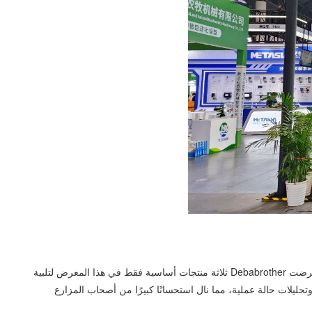
من خلال استهداف ثلاثة متطلبات صناعية رئيسية في تربية الخنازير الحديثة - تربية الخنازير بكفاءة، والتهوية الموفرة للطاقة، وتحسين رعاية الحيوانات، عرضت Debabrother ثلاثة منتجات أساسية فقط في هذا المعرض لتلبية
تحليلات حالة عملية، مما نال استحسانًا كبيرًا من أصحاب المزارع