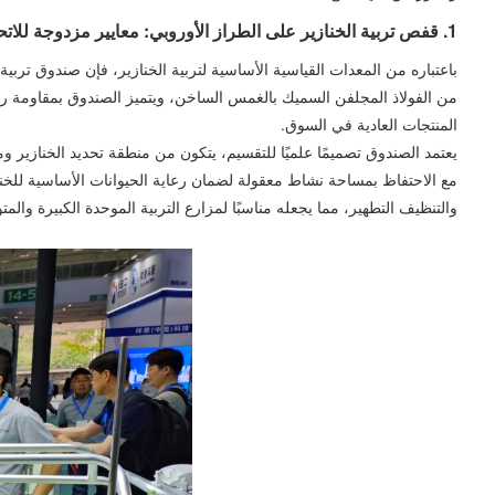
1. قفص تربية الخنازير على الطراز الأوروبي: معايير مزدوجة للاتحاد الأوروبي والصين لتأمين تربية الخنازير بشكل آمن
من الفولاذ المجلفن السميك بالغمس الساخن، ويتميز الصندوق بمقاومة رائ
المنتجات العادية في السوق.
يعتمد الصندوق تصميمًا علميًا للتقسيم، يتكون من منطقة تحديد الخنازير 
مع الاحتفاظ بمساحة نشاط معقولة لضمان رعاية الحيوانات الأساسية للخنازير
والتنظيف التطهير، مما يجعله مناسبًا لمزارع التربية الموحدة الكبيرة والم