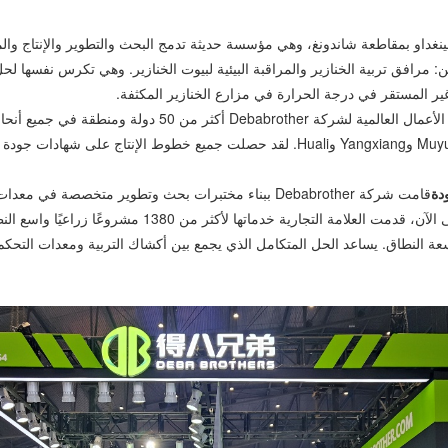
20 ويقع مقرها الرئيسي في تشينغداو بمقاطعة شاندونغ، وهي مؤسسة حديثة تدمج البحث والتطوير 
مسارين مجزأين: مرافق تربية الخنازير والمراقبة البيئية لبيوت الخنازير. وهي تكرس نف
م غير المستقر في درجة الحرارة في مزارع الخنازير المكثفة.
ومن خلال مكاتبها الفرعية المنشأة في تشونغتشينغ وريتشاو، تغطي
شراكات استراتيجية طويلة الأمد مع شركات زراعية محلية رائدة مثل Muyuan وYangxiang وi
دة
قامت شركة Debabrother ببناء مختبرات بحث وتطوير متخصصة
تتكيف مع المناخات المتنوعة ومقاييس الزراعة في جميع أنحاء 
ة النطاق. يساعد الحل المتكامل الذي يجمع بين أكشاك التربية ومعدات التحكم ا