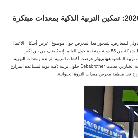
دولي للمعارض. يتمحور هذا المعرض حول موضوع "عرض أشكال الأعمال
الجديدة ومشاركة الإنجازات الجديدة وتعزيز الزخم الجديد وقيادة التنمية الجديدة"، ويغطي مساحة عرض تزيد عن 190 ألف متر مربع ويجمع أكثر من 1500 شركة من 55 دولة ومنطقة حول العالم. إنه يُصنف من بين أكبر
 تربية الماشية،
ديبابروذر
عرضت أكشاك التربية الرائدة ومعدات التهوية
الذكية في المعرض. من خلال التركيز على نقطتي صعوبة أساسيتين في صناعة تربية الخنازير - تحسين كفاءة تربية الخنازير والتحكم البيئي الذكي في بيوت الخنازير، قدمت Debabrother حلول تربية ذكية قوية لمساعدة المزارع
ارزة في منطقة معرض معدات الثروة الحيوانية.