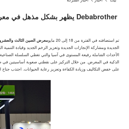
Debabrother يظهر بشكل مذهل في معرض الصين الثالث والعشرين لتربية الحيوانات 2026: تمكين التربية الذكية بمعدات مبتكرة
تم استضافته في الفترة من 18 إلى 20 مايو
معرض الصين الثالث والعشرون لتر
الأحداث الشاملة رفيعة المستوى في آسيا والتي تغطي السلسلة الصناعية لتر
على خفض التكاليف وزيادة الكفاءة وتعزيز رعاية الحيوانات. اجتذب جناح ا