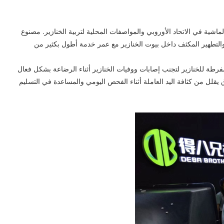
بية الخنازير ذو النمط الأوروبي من Debabrother يتوافق مع معايير تصنيع معدات الماشية في الاتحاد الأوروبي والمواصفات المحلية لتربية الخنازير. مصنوع
 والتطهير المكثف داخل بيوت الخنازير مع عمر خدمة أطول بكثير من
مفرطة للخنازير لتجنب إصابات ووفيات الخنازير أثناء الرضاعة بشكل فعال
ق يقلل من كثافة اليد العاملة أثناء الفحص اليومي والمساعدة في التسليم