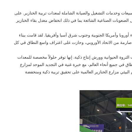
والإنتاج والمبيعات وخدمات التشغيل والصيانة الشاملة لمعدات تربية الخنازير. على
سها لحل الصعوبات الصناعية الشائعة بما في ذلك انخفاض معدل بقاء الخنازير
 شبكة الأعمال العالمية لشركة Debabrother أكثر من 50 دولة ومنطقة في جميع أنحاء أوروبا وأمريكا الجنوبية وجنوب شرق آسيا وأفريقيا. لقد قامت ببناء
Hual. لقد حصلت جميع خطوط الإنتاج على شهادات جودة صارمة من الاتحاد الأوروبي، وحازت على اعتراف واسع النطاق في كل
 في معدات الثروة الحيوانية وورش إنتاج ذكية. إنها توفر حلولاً مخصصة للمعدات
الصين. حتى الآن، قدمت العلامة التجارية خدماتها لأكثر من 1380 مشروعًا زراعيًا واسع النطاق في جميع أنحاء العالم، مع خبرة غنية في التجديد الموحد لمزارع
لبيئي مزارع الخنازير العالمية على تحقيق تربية ذكية ومنخفضة