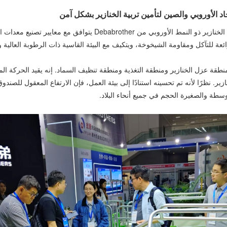
باعتباره من المعدات القياسية الأساسية لتربية الخنازير، فإن صندوق تر
عة للتآكل ومقاومة الشيخوخة، ويتكيف مع البيئة القاسية ذات الرطوبة العالية
ومنطقة عزل الخنازير ومنطقة التغذية ومنطقة تنظيف السماد. إنه يقيد الحركة ال
. نظرًا لأنه تم تحسينه استنادًا إلى بيئة العمل، فإن الارتفاع المعقول للصندو
توسطة والصغيرة الحجم في جميع أنحاء البلاد.