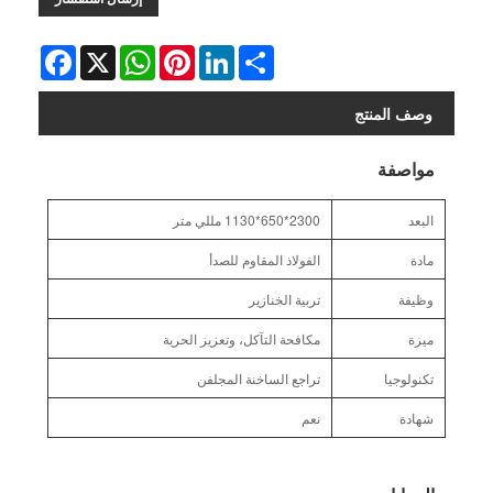
Facebook
WhatsApp
X
Pinterest
LinkedIn
Share
وصف المنتج
مواصفة
البعد
2300*650*1130 مللي متر
مادة
الفولاذ المقاوم للصدأ
وظيفة
تربية الخنازير
ميزة
مكافحة التآكل، وتعزيز الحرية
تكنولوجيا
تراجع الساخنة المجلفن
شهادة
نعم