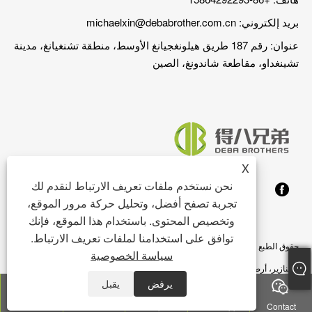
بريد إلكتروني:
michaelxin@debabrother.com.cn
عنوان: رقم 187 طريق هيلونغجيانغ الأوسط، منطقة تشنغيانغ، مدينة
تشينغداو، مقاطعة شاندونغ، الصين
X
نحن نستخدم ملفات تعريف الارتباط لنقدم لك
تجربة تصفح أفضل، وتحليل حركة مرور الموقع،
وتخصيص المحتوى. باستخدام هذا الموقع، فإنك
توافق على استخدامنا لملفات تعريف الارتباط.
حقوق الطبع والنشر © 2023 تشينغداو DEBA Brother Machinery Co.,Ltd. - كشك
سياسة الخصوصية
الخنازير، أرضية الخنازير، وحدة تغذية الخنازير - جميع الحقوق محفوظة
يرفض
يقبل
Links
Sitemap
RSS
XML
سياسة الخصوصية
Tel
E-mail
Top
WhatsApp
Contact